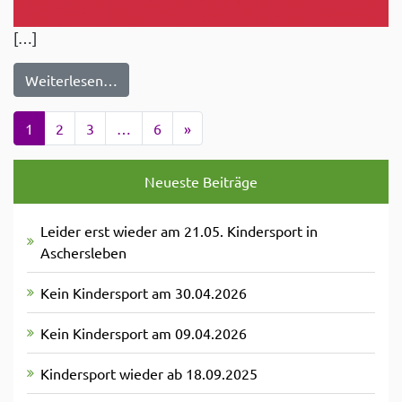
[…]
from Zur Info!
Weiterlesen…
Posts navigation
1
2
3
…
6
»
Neueste Beiträge
Leider erst wieder am 21.05. Kindersport in
Aschersleben
Kein Kindersport am 30.04.2026
Kein Kindersport am 09.04.2026
Kindersport wieder ab 18.09.2025