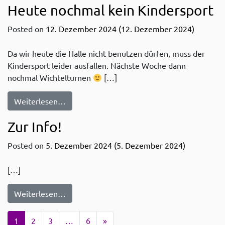
Heute nochmal kein Kindersport
Posted on
12. Dezember 2024
(12. Dezember 2024)
Da wir heute die Halle nicht benutzen dürfen, muss der
Kindersport leider ausfallen. Nächste Woche dann
nochmal Wichtelturnen
[…]
from Heute nochmal kein Kindersport
Weiterlesen…
Zur Info!
Posted on
5. Dezember 2024
(5. Dezember 2024)
[…]
from Zur Info!
Weiterlesen…
Posts navigation
1
2
3
…
6
»